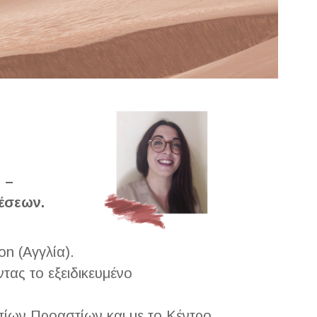
 –
έσεων.
n (Αγγλία).
ας το εξειδικευμένο
τίων Προαστίων και με το Κέντρο