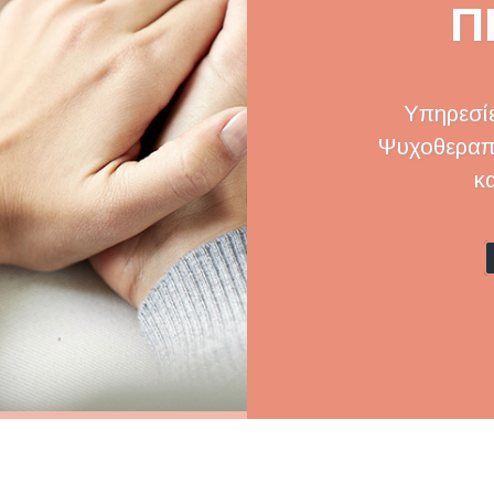
Π
Υπηρεσίε
Ψυχοθεραπε
κ