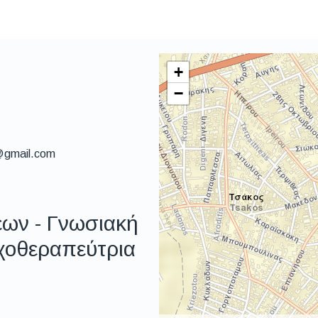
+
−
@gmail.com
εων - Γνωσιακή
χοθεραπεύτρια