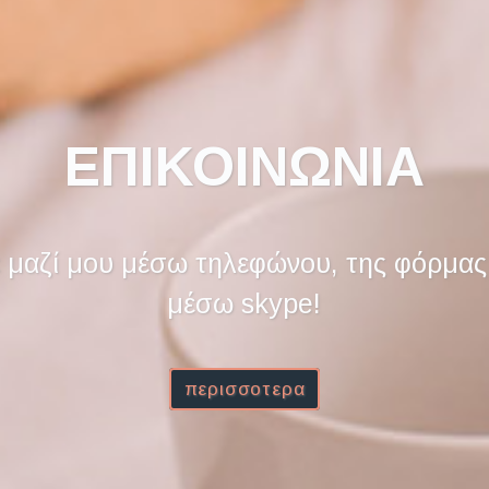
ΕΠΙΚΟΙΝΩΝΙΑ
 μαζί μου μέσω τηλεφώνου, της φόρμας 
μέσω skype!
περισσοτερα