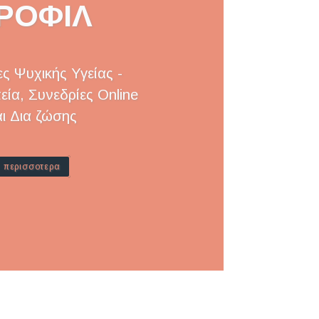
ΡΟΦΙΛ
ς Ψυχικής Υγείας -
ία, Συνεδρίες Online
αι Δια ζώσης
περισσοτερα