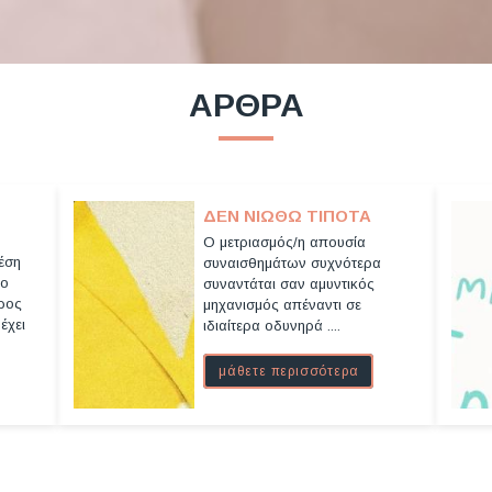
ΑΡΘΡΑ
ΔΕΝ ΝΙΏΘΩ ΤΊΠΟΤΑ
Ο μετριασμός/η απουσία
έση
συναισθημάτων συχνότερα
πο
συναντάται σαν αμυντικός
έρος
μηχανισμός απέναντι σε
έχει
ιδιαίτερα οδυνηρά ....
μάθετε περισσότερα